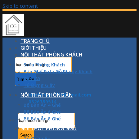
Skip to content
TRANG CHỦ
GIỚI THIỆU
NỘI THẤT PHÒNG KHÁCH
Sofa Phòng Khách
Bàn Ghế Sofa Gỗ Phòng Khách
Kệ Ti Vi
Tủ Đựng Giầy
NỘI THẤT PHÒNG ĂN
chinhphan1709@gmail.com
0326789514
Bộ Bàn Ăn 4 Ghế
Bộ Bàn Ăn 6 Ghế
Bộ Bàn Ăn 8 Ghế
NỘI THẤT PHÒNG NGỦ
Tủ Quần Áo