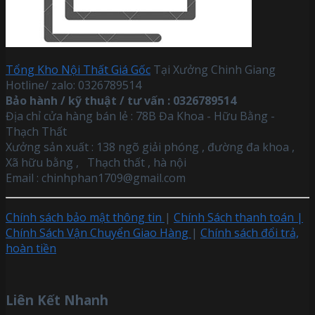
Tổng Kho Nội Thất Giá Gốc
Tại Xưởng Chinh Giang
Hotline/ zalo: 0326789514
Bảo hành / kỹ thuật / tư vấn : 0326789514
Địa chỉ cửa hàng bán lẻ : 78B Đa Khoa - Hữu Bằng -
Thạch Thất
Xưởng sản xuất : 138 ngõ giải phóng , đường đa khoa ,
Xã hữu bằng , Thạch thất , hà nội
Email :
chinhphan1709@gmail.com
Chính sách bảo mật thông tin
|
Chính Sách thanh toán |
Chính Sách Vận Chuyển Giao Hàng
|
Chính sách đổi trả,
hoàn tiền
Liên Kết Nhanh