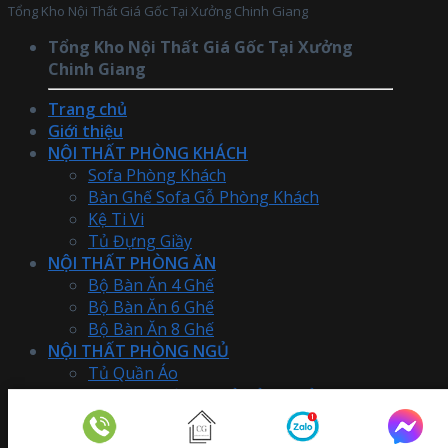
Tổng Kho Nội Thất Giá Gốc Tại Xưởng Chinh Giang
Tổng Kho Nội Thất Giá Gốc Tại Xưởng
Chinh Giang
Trang chủ
Giới thiệu
NỘI THẤT PHÒNG KHÁCH
Sofa Phòng Khách
Bàn Ghế Sofa Gỗ Phòng Khách
Kệ Ti Vi
Tủ Đựng Giầy
NỘI THẤT PHÒNG ĂN
Bộ Bàn Ăn 4 Ghế
Bộ Bàn Ăn 6 Ghế
Bộ Bàn Ăn 8 Ghế
NỘI THẤT PHÒNG NGỦ
Tủ Quần Áo
ComBo Giường Ngủ Tủ Giá Rẻ
Giường Ngủ Trẻ Em
Bàn Trang Điểm