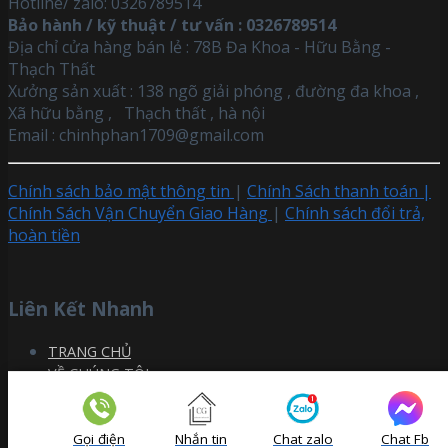
Hotline/ zalo: 0326789514
Bảo hành / kỹ thuật / tư vấn : 0326789514
Địa chỉ cửa hàng bán lẻ : 78B Đa Khoa - Hữu Bằng -
Thạch Thất
Xưởng sản xuất : 138 ngõ giải phóng , đường đa khoa ,
Xã hữu bằng , Thạch thất , hà nội
Email :
chinhphan1709@gmail.com
Chính sách bảo mật thông tin
|
Chính Sách thanh toán |
Chính Sách Vận Chuyển Giao Hàng
|
Chính sách đổi trả,
hoàn tiền
Liên Kết Nhanh
TRANG CHỦ
VỀ CHÚNG TÔI
Sofa Gỗ Phòng Khách
Bàn Ghế Phòng Ăn
LIÊN HỆ TƯ VẤN
Gọi điện
Nhắn tin
Chat zalo
Chat Fb