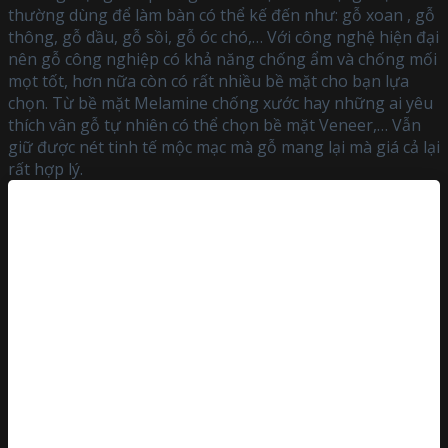
thường dùng để làm bàn có thể kế đến như: gỗ xoan , gỗ
thông, gỗ dầu, gỗ sồi, gỗ óc chó,… Với công nghệ hiện đại
nên gỗ công nghiệp có khả năng chống ẩm và chống mối
mọt tốt, hơn nữa còn có rất nhiều bề mặt cho bạn lựa
chọn. Từ bề mặt Melamine chống xước hay những ai yêu
thích vân gỗ tự nhiên có thể chọn bề mặt Veneer,… Vẫn
giữ được nét tinh tế mộc mạc mà gỗ mang lại mà giá cả lại
rất hợp lý.