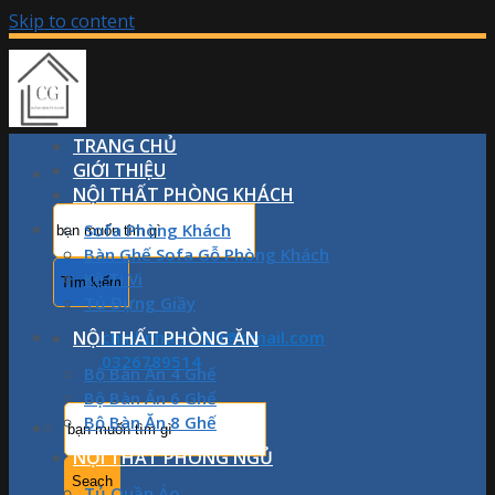
Skip to content
TRANG CHỦ
GIỚI THIỆU
NỘI THẤT PHÒNG KHÁCH
Sofa Phòng Khách
Bàn Ghế Sofa Gỗ Phòng Khách
Kệ Ti Vi
Tủ Đựng Giầy
NỘI THẤT PHÒNG ĂN
chinhphan1709@gmail.com
0326789514
Bộ Bàn Ăn 4 Ghế
Bộ Bàn Ăn 6 Ghế
Bộ Bàn Ăn 8 Ghế
NỘI THẤT PHÒNG NGỦ
Tủ Quần Áo