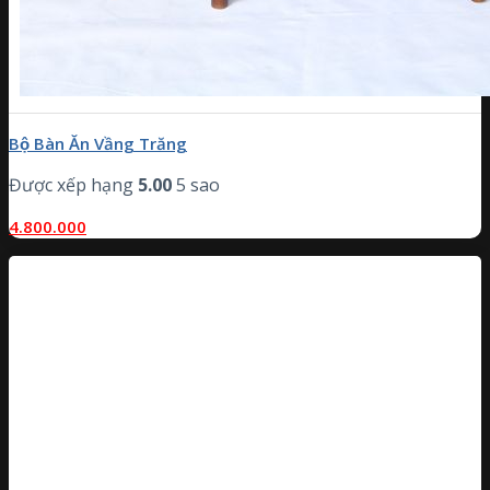
Bộ Bàn Ăn Vầng Trăng
Được xếp hạng
5.00
5 sao
4.800.000