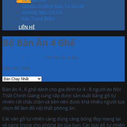
ComBo Giường Ngủ Tủ Giá Rẻ
Giường Ngủ Trẻ Em
Bàn Trang Điểm
LIÊN HỆ
Bộ Bàn Ăn 4 Ghế
Trang chủ
/
Sản phẩm
/
Bộ Bàn Ăn 4 Ghế
Sắp xếp theo
Bàn ăn 4 , 6 ghế dành cho gia đình từ 4 - 8 người do Nội
Thất Chinh Giang cung cấp được sản xuất bằng gỗ tự
nhiên rất chắc chắn và bền nên được khá nhiều người lựa
chọn để làm đồ nội thất phòng ăn .
Các vân gỗ tự nhiên càng dùng càng bóng đẹp mang lại
vẻ sang trọng cho phòng ăn của bạn. Các loại gỗ tự nhiên