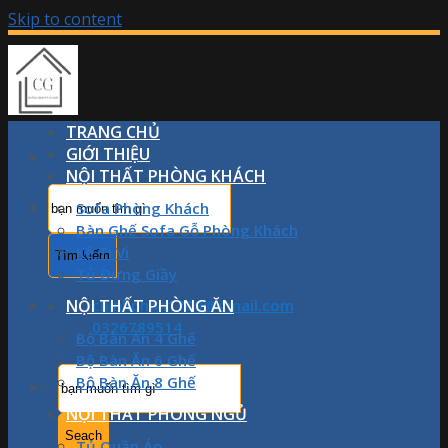
Skip to content
TRANG CHỦ
GIỚI THIỆU
NỘI THẤT PHÒNG KHÁCH
Sofa Phòng Khách
Bàn Ghế Sofa Gỗ Phòng Khách
Kệ Ti Vi
Tủ Đựng Giầy
NỘI THẤT PHÒNG ĂN
chinhphan1709@gmail.com
0326789514
Bộ Bàn Ăn 4 Ghế
Bộ Bàn Ăn 6 Ghế
Bộ Bàn Ăn 8 Ghế
NỘI THẤT PHÒNG NGỦ
Tủ Quần Áo