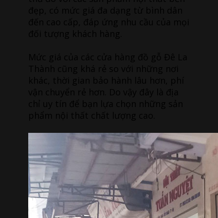
đẹp, có mức giá đa dạng từ bình dân
đến cao cấp, đáp ứng nhu cầu của mọi
đối tượng khách hàng.
Mức giá của các cửa hàng đồ gỗ Đê La
Thành cũng khá rẻ so với những nơi
khác, thời gian bảo hành lâu hơn, phí
vận chuyển rẻ hơn. Do vậy đây là địa
chỉ uy tín để bạn lựa chọn những sản
phẩm nội thất chất lượng cao.