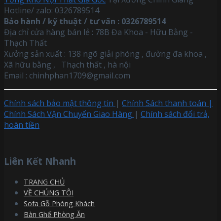
Hotline/ zalo: 0326789514
Bảo hành / kỹ thuật / tư vấn : 0326789514
Địa chỉ cửa hàng bán lẻ : 78B Đa Khoa - Hữu Bằng -
Thạch Thất
Xưởng sản xuất : 138 ngõ giải phóng , đường đa khoa ,
Xã hữu bằng , Thạch thất , hà nội
Email :
chinhphan1709@gmail.com
Chính sách bảo mật thông tin
|
Chính Sách thanh toán |
Chính Sách Vận Chuyển Giao Hàng
|
Chính sách đổi trả,
hoàn tiền
Liên Kết Nhanh
TRANG CHỦ
VỀ CHÚNG TÔI
Sofa Gỗ Phòng Khách
Bàn Ghế Phòng Ăn