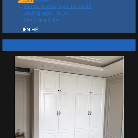
ComBo Giường Ngủ Tủ Giá Rẻ
Giường Ngủ Trẻ Em
Bàn Trang Điểm
LIÊN HỆ
Trang chủ
/
Sản phẩm
/
Tủ quần áo dòng tân cổ điển trắng cao
cấp kích thước 2mx2m...