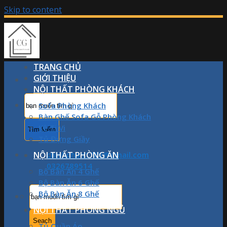
Skip to content
TRANG CHỦ
GIỚI THIỆU
NỘI THẤT PHÒNG KHÁCH
Sofa Phòng Khách
Bàn Ghế Sofa Gỗ Phòng Khách
Kệ Ti Vi
Tủ Đựng Giầy
NỘI THẤT PHÒNG ĂN
chinhphan1709@gmail.com
0326789514
Bộ Bàn Ăn 4 Ghế
Bộ Bàn Ăn 6 Ghế
Bộ Bàn Ăn 8 Ghế
NỘI THẤT PHÒNG NGỦ
Tủ Quần Áo