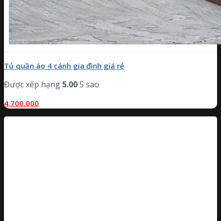
Tủ quần áo 4 cánh gia đình giá rẻ
Được xếp hạng
5.00
5 sao
4.700.000