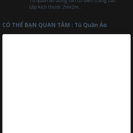
Tủ quần áo dòng tân cổ điển trắng cao
cấp kích thước 2mx2m...
CÓ THỂ BẠN QUAN TÂM :
Tủ Quần Áo