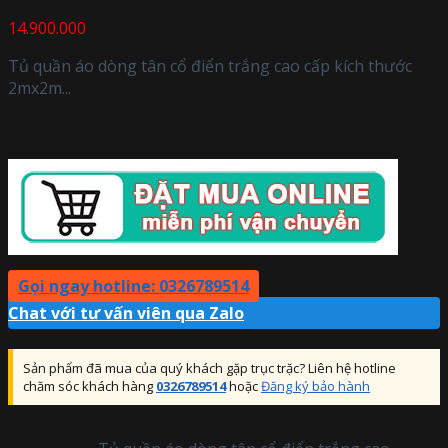
14.900.000
Tủ quần áo dòng tân cổ điển trắng cao cấp kích thước
2mx2m...
Gọi ngay hotline: 0326789514
Chat với tư vấn viên qua Zalo
Sản phẩm đã mua của quý khách gặp trục trặc? Liên hệ hotline
chăm sóc khách hàng
0326789514
hoặc
Đăng ký bảo hành