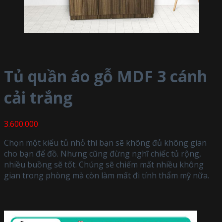
Tủ quần áo gỗ MDF 3 cánh
cải trắng
3.600.000
Chọn một kiểu tủ nhỏ thì bạn sẽ không đủ không gian
cho bạn để đồ. Nhưng cũng đừng nghĩ chiếc tủ rộng,
nhiều buồng sẽ tốt. Chúng sẽ chiếm mất nhiều không
gian trong phòng mà còn làm mất đi tính thẩm mỹ nữa.