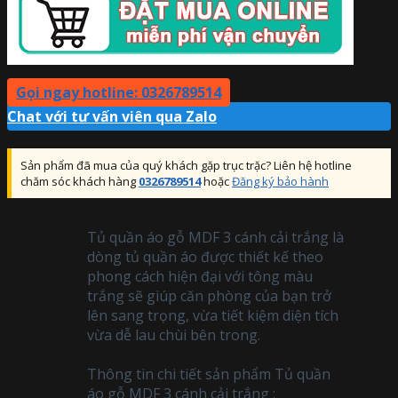
Gọi ngay hotline: 0326789514
Chat với tư vấn viên qua Zalo
Sản phẩm đã mua của quý khách gặp trục trặc? Liên hệ hotline
chăm sóc khách hàng
0326789514
hoặc
Đăng ký bảo hành
Tủ quần áo gỗ MDF 3 cánh cải trắng là
dòng tủ quần áo được thiết kế theo
phong cách hiện đại với tông màu
trắng sẽ giúp căn phòng của bạn trở
lên sang trọng, vừa tiết kiệm diện tích
vừa dễ lau chùi bên trong.
Thông tin chi tiết sản phẩm Tủ quần
áo gỗ MDF 3 cánh cải trắng :