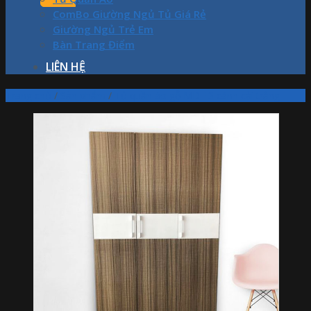
ComBo Giường Ngủ Tủ Giá Rẻ
Giường Ngủ Trẻ Em
Bàn Trang Điểm
LIÊN HỆ
Trang chủ
/
Sản phẩm
/
Tủ quần áo gỗ MDF 3 cánh cải trắng