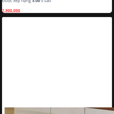
Được xếp hạng
5.00
5 sao
7.900.000