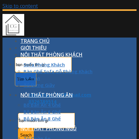
Skip to content
TRANG CHỦ
GIỚI THIỆU
NỘI THẤT PHÒNG KHÁCH
Sofa Phòng Khách
Bàn Ghế Sofa Gỗ Phòng Khách
Kệ Ti Vi
Tủ Đựng Giầy
NỘI THẤT PHÒNG ĂN
chinhphan1709@gmail.com
0326789514
Bộ Bàn Ăn 4 Ghế
Bộ Bàn Ăn 6 Ghế
Bộ Bàn Ăn 8 Ghế
NỘI THẤT PHÒNG NGỦ
Tủ Quần Áo