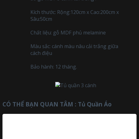
Kích thước: Rộng:120cm x Cao:200cm x
Sâu:50cm
Chất liệu: gỗ MDF phủ melamine
Màu sắc: cánh màu nâu cải trắng giữa
cách điệu
Bảo hành: 12 tháng.
CÓ THỂ BẠN QUAN TÂM :
Tủ Quần Áo