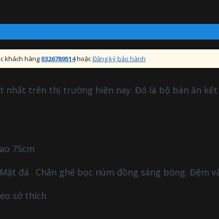
sóc khách hàng
0326789514
hoặc
Đăng ký bảo hành
hất trên thị trường hiện nay. Đó là bộ bàn ăn kết 
Cao 75cm
n, Mặt đá . Chân ghế bọc núm đồng sáng bóng. Đệm v
eo sở thích