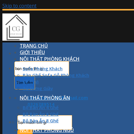
Skip to content
TRANG CHỦ
GIỚI THIỆU
NỘI THẤT PHÒNG KHÁCH
Sofa Phòng Khách
Bàn Ghế Sofa Gỗ Phòng Khách
Kệ Ti Vi
Tủ Đựng Giầy
NỘI THẤT PHÒNG ĂN
chinhphan1709@gmail.com
0326789514
Bộ Bàn Ăn 4 Ghế
Bộ Bàn Ăn 6 Ghế
Bộ Bàn Ăn 8 Ghế
NỘI THẤT PHÒNG NGỦ