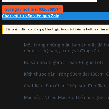
Gọi ngay hotline: 0326789514
Chat với tư vấn viên qua Zalo
Sản phẩm đã mua của quý khách gặp trục trặc? Liên hệ hotline chăm 
Một trong những mẫu bàn ăn mặt đá hot n
dáng cực kỳ sang trọng và đẳng cấp
Bộ sản phẩm gồm : 1 bàn + 6 ghế Loft
Kích thước bàn : rộng 90cm dài 180cm, 
Chất liệu : Bàn Chân Thép sơn tĩnh điệ
Màu sắc : Nhiều Màu. Có thể chọn ghế th