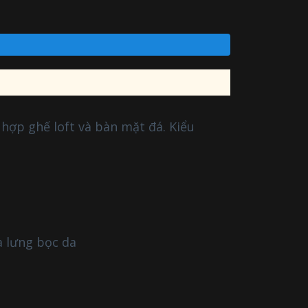
hợp ghế loft và bàn mặt đá. Kiểu
à lưng bọc da