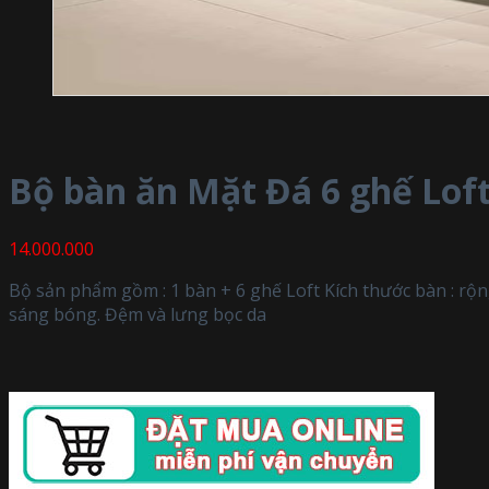
Bộ bàn ăn Mặt Đá 6 ghế Lof
14.000.000
Bộ sản phẩm gồm : 1 bàn + 6 ghế Loft Kích thước bàn : rộ
sáng bóng. Đệm và lưng bọc da