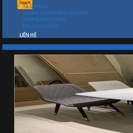
Tủ Quần Áo
ComBo Giường Ngủ Tủ Giá Rẻ
Giường Ngủ Trẻ Em
Bàn Trang Điểm
LIÊN HỆ
Trang chủ
/
Sản phẩm
/
Bộ bàn ăn Mặt Đá 6 ghế Loft Cao Cấp