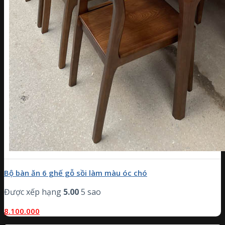
Bộ bàn ăn 6 ghế gỗ sồi làm màu óc chó
Được xếp hạng
5.00
5 sao
8.100.000