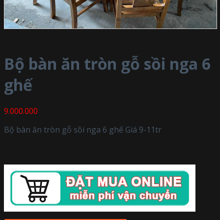
Bộ bàn ăn tròn gỗ sồi nga 6
ghế
9.000.000
Bộ bàn ăn tròn gỗ sồi nga 6 ghế Giá 9-11tr