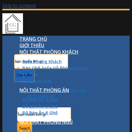
Skip to content
TRANG CHỦ
GIỚI THIỆU
NỘI THẤT PHÒNG KHÁCH
Sofa Phòng Khách
Bàn Ghế Sofa Gỗ Phòng Khách
Kệ Ti Vi
Tủ Đựng Giầy
NỘI THẤT PHÒNG ĂN
chinhphan1709@gmail.com
0326789514
Bộ Bàn Ăn 4 Ghế
Bộ Bàn Ăn 6 Ghế
Bộ Bàn Ăn 8 Ghế
NỘI THẤT PHÒNG NGỦ
Tủ Quần Áo