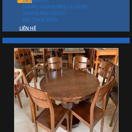
ComBo Giường Ngủ Tủ Giá Rẻ
Giường Ngủ Trẻ Em
Bàn Trang Điểm
LIÊN HỆ
Trang chủ
/
Sản phẩm
/
Bộ bàn ăn tròn gỗ sồi nga 6 ghế