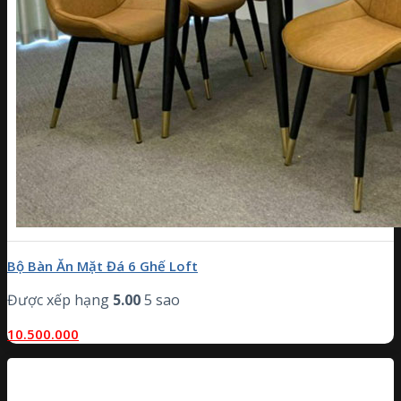
Bộ Bàn Ăn Mặt Đá 6 Ghế Loft
Được xếp hạng
5.00
5 sao
10.500.000