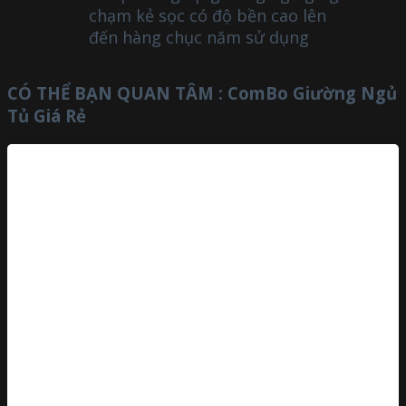
chạm kẻ sọc có độ bền cao lên
đến hàng chục năm sử dụng
CÓ THỂ BẠN QUAN TÂM :
ComBo Giường Ngủ
Tủ Giá Rẻ