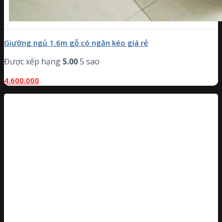
Giường ngủ 1.6m gỗ có ngăn kéo giá rẻ
Được xếp hạng
5.00
5 sao
4.600.000