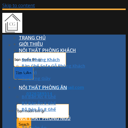
Skip to content
TRANG CHỦ
GIỚI THIỆU
NỘI THẤT PHÒNG KHÁCH
Sofa Phòng Khách
Bàn Ghế Sofa Gỗ Phòng Khách
Kệ Ti Vi
Tủ Đựng Giầy
NỘI THẤT PHÒNG ĂN
chinhphan1709@gmail.com
0326789514
Bộ Bàn Ăn 4 Ghế
Bộ Bàn Ăn 6 Ghế
Bộ Bàn Ăn 8 Ghế
NỘI THẤT PHÒNG NGỦ
Tủ Quần Áo