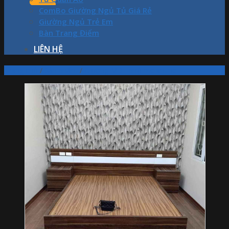
ComBo Giường Ngủ Tủ Giá Rẻ
Giường Ngủ Trẻ Em
Bàn Trang Điểm
LIÊN HỆ
Trang chủ
/
Sản phẩm
/
Giường MDF phủ melamine