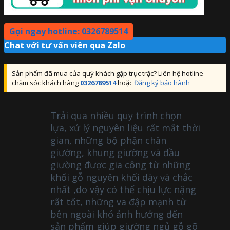
Gọi ngay hotline: 0326789514
Chat với tư vấn viên qua Zalo
Sản phẩm đã mua của quý khách gặp trục trặc? Liên hệ hotline
chăm sóc khách hàng
0326789514
hoặc
Đăng ký bảo hành
Trải qua nhiều quy trình chọn
lựa, xử lý nguyên liệu rất mất thời
gian, những bộ phận chân
giường, khung giường và đầu
giường được gia công từ những
khối gỗ nguyên khối dày và chắc
nhất ,do vậy có thể chịu lực nặng
rất tốt, những va đập mạnh từ
bên ngoài khó ảnh hưởng đến
sản phẩm giúp giường ngủ gỗ gõ