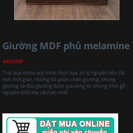
Giường MDF phủ melamine
4.600.000
Trải qua nhiều quy trình chọn lựa, xử lý nguyên liệu rất
mất thời gian, những bộ phận chân giường, khung
giường và đầu giường được gia công từ những khối gỗ
nguyên khối dày và chắc nhất