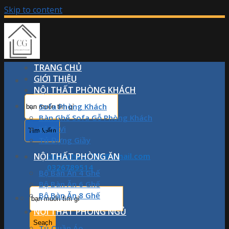
Skip to content
TRANG CHỦ
GIỚI THIỆU
NỘI THẤT PHÒNG KHÁCH
Sofa Phòng Khách
Bàn Ghế Sofa Gỗ Phòng Khách
Kệ Ti Vi
Tủ Đựng Giầy
NỘI THẤT PHÒNG ĂN
chinhphan1709@gmail.com
0326789514
Bộ Bàn Ăn 4 Ghế
Bộ Bàn Ăn 6 Ghế
Bộ Bàn Ăn 8 Ghế
NỘI THẤT PHÒNG NGỦ
Tủ Quần Áo