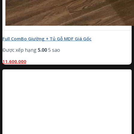
Full ComBo Giường + Tủ Gỗ MDF Giá Gốc
Được xếp hạng
5.00
5 sao
11.600.000