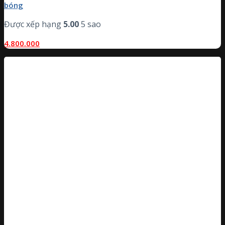
bóng
Được xếp hạng
5.00
5 sao
4.800.000