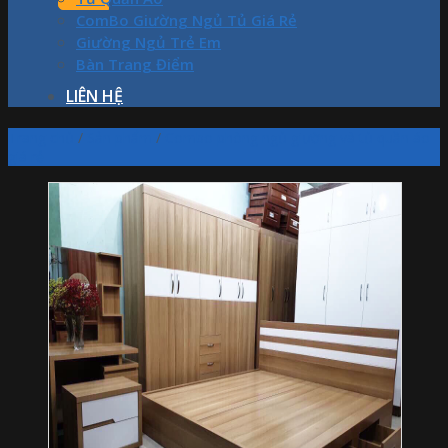
ComBo Giường Ngủ Tủ Giá Rẻ
Giường Ngủ Trẻ Em
Bàn Trang Điểm
LIÊN HỆ
Trang chủ
/
Sản phẩm
/
Combo phòng ngủ giường và tủ quần áo
giá rẻ