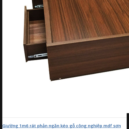
Giường 1m6 rát phản ngăn kéo gỗ công nghiệp mdf sơn