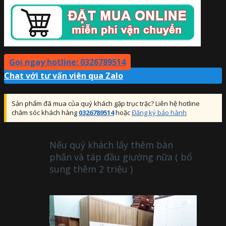
Gọi ngay hotline: 0326789514
Chat với tư vấn viên qua Zalo
Sản phẩm đã mua của quý khách gặp trục trặc? Liên hệ hotline
chăm sóc khách hàng
0326789514
hoặc
Đăng ký bảo hành
Nếu quý khách lấy thêm bàn
phấn và táp đầu giường nữa ( bổ
sung thêm 2 triệu )