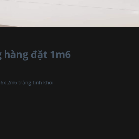
 hàng đặt 1m6
6x 2m6 trắng tinh khôi