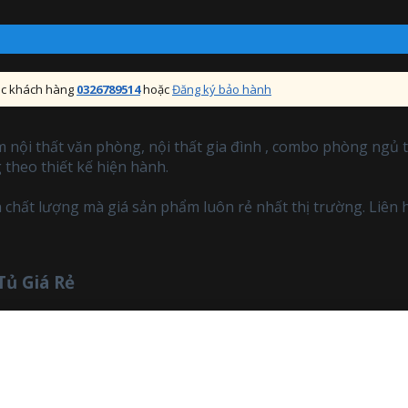
sóc khách hàng
0326789514
hoặc
Đăng ký bảo hành
 nội thất văn phòng, nội thất gia đình , combo phòng ngủ 
theo thiết kế hiện hành.
à chất lượng mà giá sản phẩm luôn rẻ nhất thị trường. Liên 
ủ Giá Rẻ