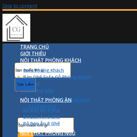
Skip to content
TRANG CHỦ
GIỚI THIỆU
NỘI THẤT PHÒNG KHÁCH
Sofa Phòng Khách
Bàn Ghế Sofa Gỗ Phòng Khách
Kệ Ti Vi
Tủ Đựng Giầy
NỘI THẤT PHÒNG ĂN
chinhphan1709@gmail.com
0326789514
Bộ Bàn Ăn 4 Ghế
Bộ Bàn Ăn 6 Ghế
Bộ Bàn Ăn 8 Ghế
NỘI THẤT PHÒNG NGỦ