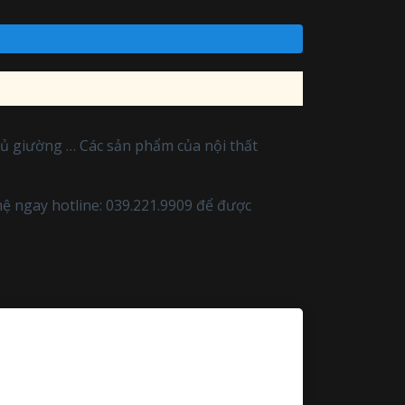
tủ giường … Các sản phẩm của nội thất
hệ ngay hotline: 039.221.9909 để được