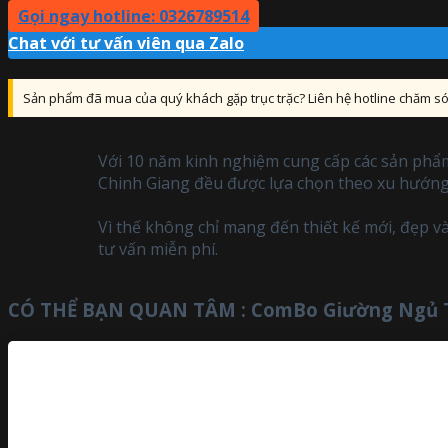
Gọi ngay hotline: 0326789514
Chat với tư vấn viên qua Zalo
Sản phẩm đã mua của quý khách gặp trục trặc? Liên hệ hotline chăm 
Với 10 năm kinh nghiệm cung cấp các sản phẩm
Chinh Giang đều được lựa chọn theo xu hướng 
Vì thế không chỉ mang đến thiết kế mới, đẹp v
tư vấn miễn phí.
CÓ THỂ BẠN QUAN TÂM :
ComBo Giường Ngủ T