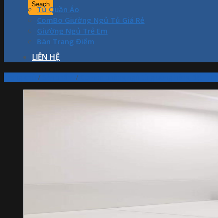
Tủ Quần Áo
ComBo Giường Ngủ Tủ Giá Rẻ
Giường Ngủ Trẻ Em
Bàn Trang Điểm
LIÊN HỆ
Trang chủ
/
Sản phẩm
/
Combo phòng ngủ tủ giường hàng đặt 1m