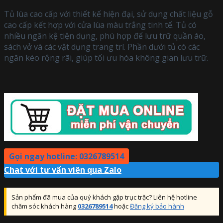
Tủ lùa cao cấp với thiết kế hiện đại, sử dụng chất liệu gỗ
cao cấp kết hợp với cửa lùa màu trắng tinh tế. Tủ có
nhiều ngăn kệ tiện dụng, phù hợp để lưu trữ quần áo,
sách vở và các vật dụng trang trí. Phần dưới tủ có các
ngăn kéo rộng rãi, giúp tối ưu hóa không gian lưu trữ.
Gọi ngay hotline: 0326789514
Chat với tư vấn viên qua Zalo
Sản phẩm đã mua của quý khách gặp trục trặc? Liên hệ hotline
chăm sóc khách hàng
0326789514
hoặc
Đăng ký bảo hành