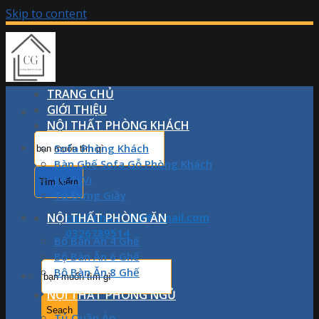
Skip to content
TRANG CHỦ
GIỚI THIỆU
NỘI THẤT PHÒNG KHÁCH
Sofa Phòng Khách
Bàn Ghế Sofa Gỗ Phòng Khách
Kệ Ti Vi
Tủ Đựng Giầy
NỘI THẤT PHÒNG ĂN
chinhphan1709@gmail.com
0326789514
Bộ Bàn Ăn 4 Ghế
Bộ Bàn Ăn 6 Ghế
Bộ Bàn Ăn 8 Ghế
NỘI THẤT PHÒNG NGỦ
Tủ Quần Áo