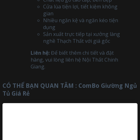
Cửa lùa tiện lợi, tiết kiệm không
gian
Nhiều ngăn kệ và ngăn kéo tiện
dụng
Sản xuất trực tiếp tại xưởng làng
nghề Thạch Thất với giá gốc
Liên hệ:
Để biết thêm chi tiết và đặt
hàng, vui lòng liên hệ Nội Thất Chinh
Giang.
CÓ THỂ BẠN QUAN TÂM :
ComBo Giường Ngủ
Tủ Giá Rẻ