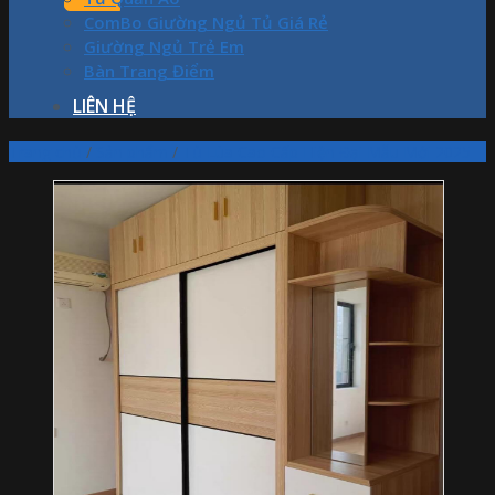
ComBo Giường Ngủ Tủ Giá Rẻ
Giường Ngủ Trẻ Em
Bàn Trang Điểm
LIÊN HỆ
Trang chủ
/
Sản phẩm
/
Tủ Lùa Cao Cấp Hiện Đại Mẫu Mới 2025