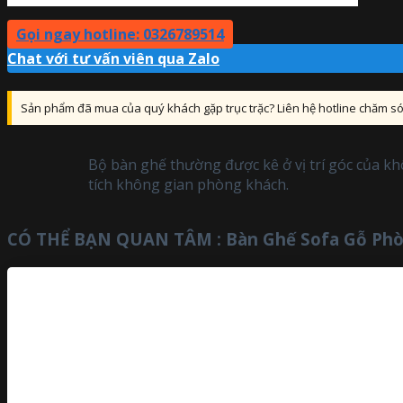
Gọi ngay hotline: 0326789514
Chat với tư vấn viên qua Zalo
Sản phẩm đã mua của quý khách gặp trục trặc? Liên hệ hotline chăm 
Bộ bàn ghế thường được kê ở vị trí góc của 
tích không gian phòng khách.
CÓ THỂ BẠN QUAN TÂM :
Bàn Ghế Sofa Gỗ Ph