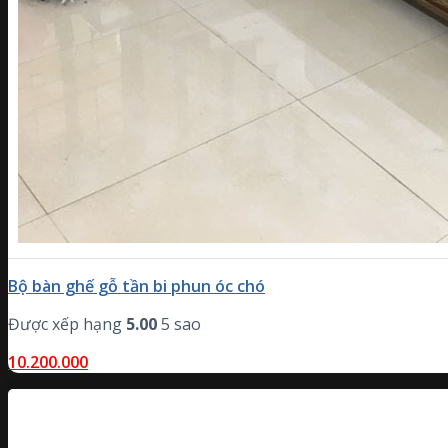
Bộ bàn ghế gỗ tần bi phun óc chó
Được xếp hạng
5.00
5 sao
10.200.000