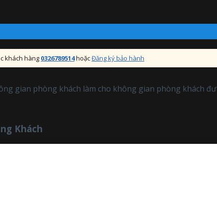
sóc khách hàng
0326789514
hoặc
Đăng ký bảo hành
không gian phòng khách làm cho không gian phòng khách đượ
òng Khách