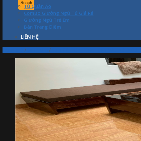
Tủ Quần Áo
ComBo Giường Ngủ Tủ Giá Rẻ
Giường Ngủ Trẻ Em
Bàn Trang Điểm
LIÊN HỆ
Trang chủ
/
Sản phẩm
/
Sofa Gỗ Phòng Khách Đẹp Mẫu Mới 2025