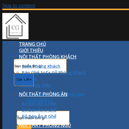
Skip to content
TRANG CHỦ
GIỚI THIỆU
NỘI THẤT PHÒNG KHÁCH
Sofa Phòng Khách
Bàn Ghế Sofa Gỗ Phòng Khách
Kệ Ti Vi
Tủ Đựng Giầy
NỘI THẤT PHÒNG ĂN
chinhphan1709@gmail.com
0326789514
Bộ Bàn Ăn 4 Ghế
Bộ Bàn Ăn 6 Ghế
Bộ Bàn Ăn 8 Ghế
NỘI THẤT PHÒNG NGỦ