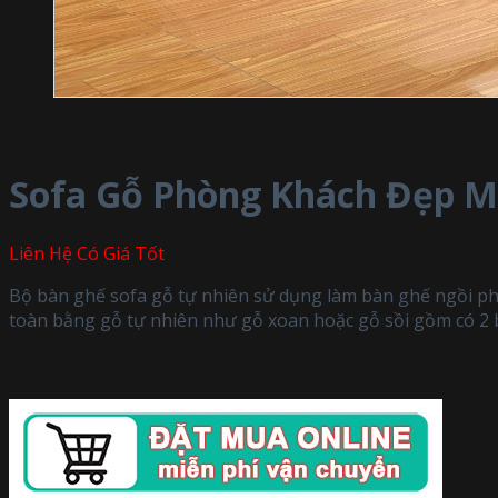
Sofa Gỗ Phòng Khách Đẹp M
Liên Hệ Có Giá Tốt
Bộ bàn ghế sofa gỗ tự nhiên sử dụng làm bàn ghế ngồi ph
toàn bằng gỗ tự nhiên như gỗ xoan hoặc gỗ sồi gồm có 2 