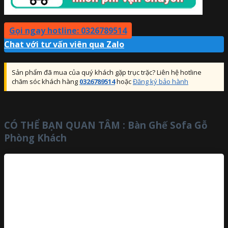
Gọi ngay hotline: 0326789514
Chat với tư vấn viên qua Zalo
Sản phẩm đã mua của quý khách gặp trục trặc? Liên hệ hotline
chăm sóc khách hàng
0326789514
hoặc
Đăng ký bảo hành
CÓ THỂ BẠN QUAN TÂM :
Bàn Ghế Sofa Gỗ
Phòng Khách