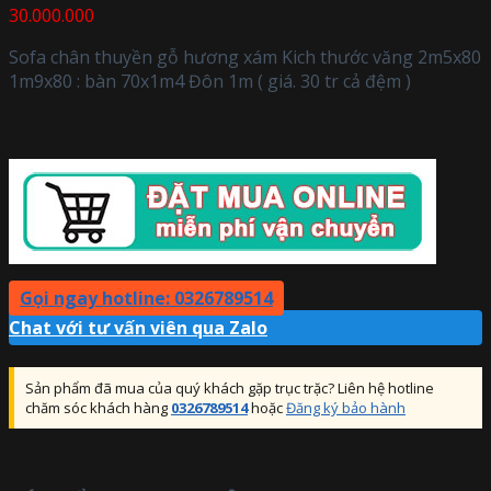
30.000.000
Sofa chân thuyền gỗ hương xám Kich thước văng 2m5x80
1m9x80 : bàn 70x1m4 Đôn 1m ( giá. 30 tr cả đệm )
Gọi ngay hotline: 0326789514
Chat với tư vấn viên qua Zalo
Sản phẩm đã mua của quý khách gặp trục trặc? Liên hệ hotline
chăm sóc khách hàng
0326789514
hoặc
Đăng ký bảo hành