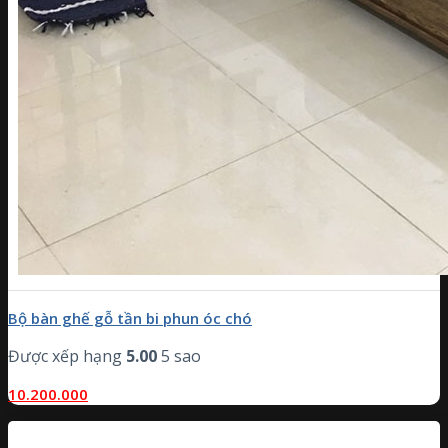
Bộ bàn ghế gỗ tần bi phun óc chó
Được xếp hạng
5.00
5 sao
10.200.000