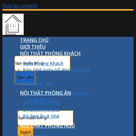
Skip to content
TRANG CHỦ
GIỚI THIỆU
NỘI THẤT PHÒNG KHÁCH
Sofa Phòng Khách
Bàn Ghế Sofa Gỗ Phòng Khách
Kệ Ti Vi
Tủ Đựng Giầy
NỘI THẤT PHÒNG ĂN
chinhphan1709@gmail.com
0326789514
Bộ Bàn Ăn 4 Ghế
Bộ Bàn Ăn 6 Ghế
Bộ Bàn Ăn 8 Ghế
NỘI THẤT PHÒNG NGỦ
Tủ Quần Áo