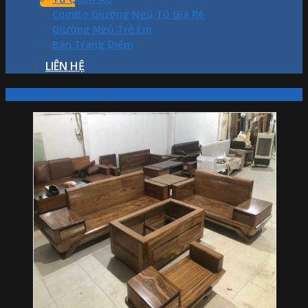
ComBo Giường Ngủ Tủ Giá Rẻ
Giường Ngủ Trẻ Em
Bàn Trang Điểm
LIÊN HỆ
Trang chủ
/
Sản phẩm
/
Sofa chân thuyền gỗ hương xám