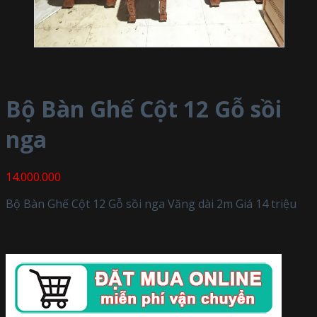
Bộ Bàn Ghế Cột 12 Gỗ sồi
nga
14.000.000
Bộ Bàn Ghế Cột 12 Gỗ sồi nga Văng dài 2m Giá 14 triệu