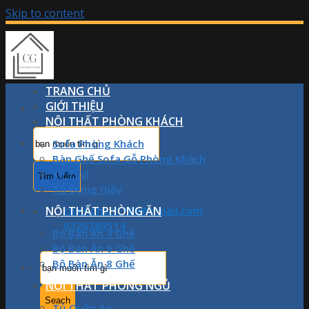
Skip to content
TRANG CHỦ
GIỚI THIỆU
NỘI THẤT PHÒNG KHÁCH
Sofa Phòng Khách
Bàn Ghế Sofa Gỗ Phòng Khách
Kệ Ti Vi
Tủ Đựng Giầy
NỘI THẤT PHÒNG ĂN
chinhphan1709@gmail.com
0326789514
Bộ Bàn Ăn 4 Ghế
Bộ Bàn Ăn 6 Ghế
Bộ Bàn Ăn 8 Ghế
NỘI THẤT PHÒNG NGỦ
Tủ Quần Áo