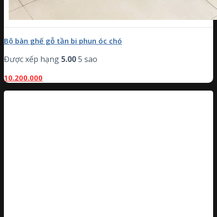
Bộ bàn ghế gỗ tần bi phun óc chó
Được xếp hạng
5.00
5 sao
10.200.000