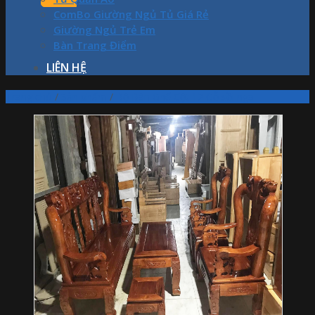
ComBo Giường Ngủ Tủ Giá Rẻ
Giường Ngủ Trẻ Em
Bàn Trang Điểm
LIÊN HỆ
Trang chủ
/
Sản phẩm
/
Bộ Bàn Ghế Cột 12 Gỗ sồi nga