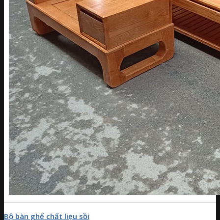
Bộ bàn ghế chất liẹu sồi